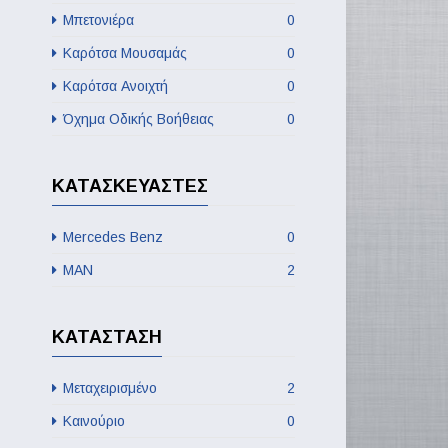
Μπετονιέρα
0
Καρότσα Μουσαμάς
0
Καρότσα Aνοιχτή
0
Όχημα Οδικής Βοήθειας
0
ΚΑΤΑΣΚΕΥΑΣΤΈΣ
Mercedes Benz
0
MAN
2
ΚΑΤΆΣΤΑΣΗ
Μεταχειρισμένο
2
Καινούριο
0