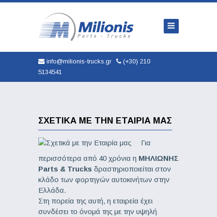
Αρχική
Εταιρία
Φορτηγά
info@milionis-trucks.gr
(+30) 210
5134541
Ανταλλακτικά
Μεταχειρισμένα
Καινούρια
ΣΧΕΤΙΚΆ ΜΕ ΤΗΝ ΕΤΑΙΡΊΑ ΜΑΣ
Αυτοκινητα
Για
περισσότερα από 40 χρόνια η
ΜΗΛΙΩΝΗΣ
Υπηρεσίες
Parts & Trucks
δραστηριοποιείται στον
κλάδο των φορτηγών αυτοκινήτων στην
Επικοινωνία
Ελλάδα.
Στη πορεία της αυτή, η εταιρεία έχει
συνδέσει το όνομά της με την υψηλή