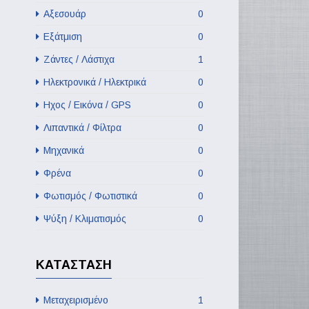
Αξεσουάρ
0
Εξάτμιση
0
Ζάντες / Λάστιχα
1
Ηλεκτρονικά / Ηλεκτρικά
0
Ηχος / Εικόνα / GPS
0
Λιπαντικά / Φίλτρα
0
Μηχανικά
0
Φρένα
0
Φωτισμός / Φωτιστικά
0
Ψύξη / Κλιματισμός
0
ΚΑΤΆΣΤΑΣΗ
Μεταχειρισμένο
1