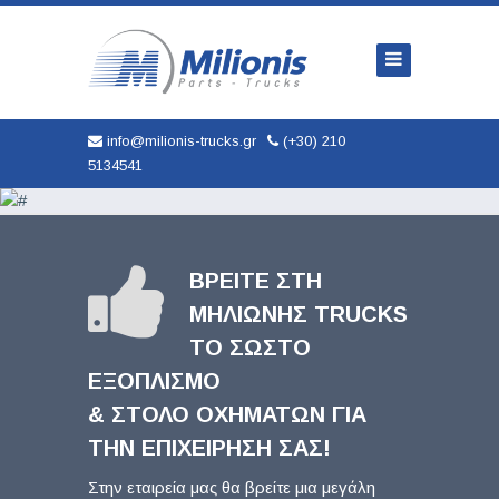
Αρχική
Εταιρία
Φορτηγά
info@milionis-trucks.gr
(+30) 210
5134541
Ανταλλακτικά
Μεταχειρισμένα
Καινούρια
ΒΡΕΙΤΕ ΣΤΗ
ΜΗΛΙΏΝΗΣ TRUCKS
Αυτοκινητα
ΤΟ ΣΩΣΤΟ
Υπηρεσίες
ΕΞΟΠΛΙΣΜΟ
& ΣΤΟΛΟ ΟΧΗΜΑΤΩΝ ΓΙΑ
Επικοινωνία
ΤΗΝ ΕΠΙΧΕΙΡΗΣΗ ΣΑΣ!
Στην εταιρεία μας θα βρείτε μια μεγάλη